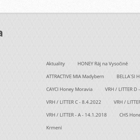
a
Aktuality
HONEY Ráj na Vysočině
ATTRACTIVE MIA Madybern
BELLA´SI 
CAYCI Honey Moravia
VRH / LITTER D 
VRH / LITTER C - 8.4.2022
VRH / LITTE
VRH / LITTER - A - 14.1.2018
CHS Hone
Krmení