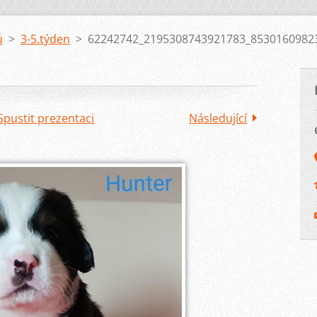
ů
>
3-5.týden
>
62242742_2195308743921783_85301609823
Spustit prezentaci
Následující