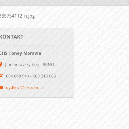
85754112_n.jpg
KONTAKT
CHS Honey Moravia
Jihomoravský kraj - BRNO
604 848 949 - 603 213 665
dydkovi@
seznam.c
z