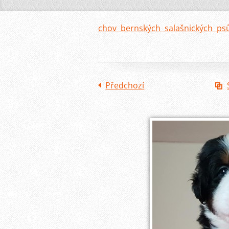
chov bernských salašnických ps
Předchozí