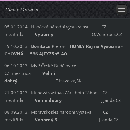
Honey Moravia
05.01.2014 Hanácká národní výstava psů CZ
mezitřída
Výborný
O.Vondrouš,CZ
19.10.2013
Bonitace
Přerov
HONEY Ráj na Vysočině -
CHOVNÁ
536 AJTXZ5p5 AO
06.10.2013 MVP České Budějovice
CZ mezitřída
Velmi
dobrý
T.Havelka,SK
21.09.2013 Klubová výstava Zár.Lhota Tábor CZ
mezitřída
Velmi dobrý
J.Janda,CZ
08.09.2013 Moravskoslez.národní výstava CZ
mezitřída
Výborný 3
J.Janda,CZ