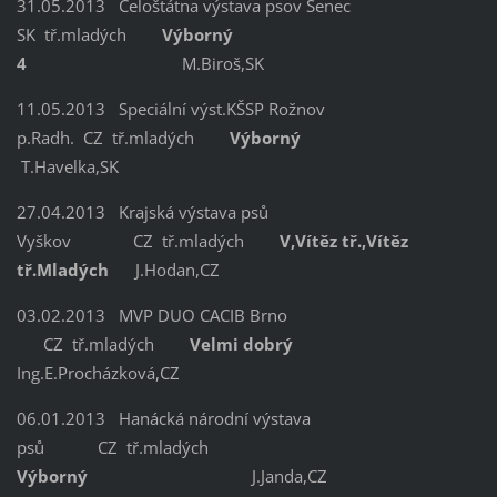
31.05.2013 Celoštátna výstava psov Senec
SK tř.mladých
Výborný
4
M.Biroš,SK
11.05.2013 Speciální výst.KŠSP Rožnov
p.Radh. CZ tř.mladých
Výborný
T.Havelka,SK
27.04.2013 Krajská výstava psů
Vyškov CZ tř.mladých
V,Vítěz tř.,Vítěz
tř.Mladých
J.Hodan,CZ
03.02.2013 MVP DUO CACIB Brno
CZ tř.mladých
Velmi dobrý
Ing.E.Procházková,CZ
06.01.2013 Hanácká národní výstava
psů CZ tř.mladých
Výborný
J.Janda,CZ