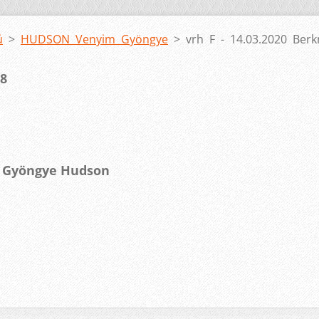
ů
>
HUDSON Venyim Gyöngye
>
vrh F - 14.03.2020 Berk
 8
im Gyöngye Hudson