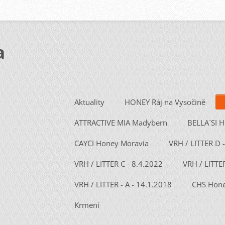
a
Aktuality
HONEY Ráj na Vysočině
ATTRACTIVE MIA Madybern
BELLA´SI 
CAYCI Honey Moravia
VRH / LITTER D 
VRH / LITTER C - 8.4.2022
VRH / LITTE
VRH / LITTER - A - 14.1.2018
CHS Hone
Krmení