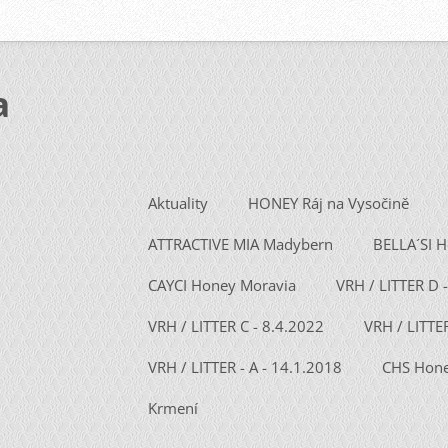
a
Aktuality
HONEY Ráj na Vysočině
ATTRACTIVE MIA Madybern
BELLA´SI 
CAYCI Honey Moravia
VRH / LITTER D 
VRH / LITTER C - 8.4.2022
VRH / LITTE
VRH / LITTER - A - 14.1.2018
CHS Hone
Krmení