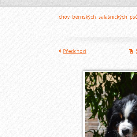
chov bernských salašnických ps
Předchozí