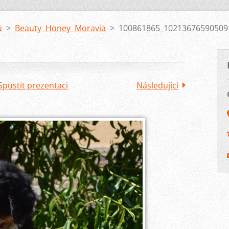
ů
>
Beauty Honey Moravia
>
100861865_10213676590509
Spustit prezentaci
Následující