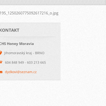
195_1250260775092617216_o.jpg
KONTAKT
CHS Honey Moravia
Jihomoravský kraj - BRNO
604 848 949 - 603 213 665
dydkovi@
seznam.c
z