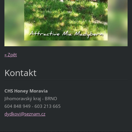
« Zpět
Kontakt
CHS Honey Moravia
Jihomoravský kraj - BRNO
604 848 949 - 603 213 665
dydkovi@
seznam.c
z