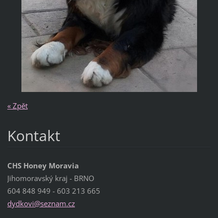
« Zpět
Kontakt
CHS Honey Moravia
Jihomoravský kraj - BRNO
604 848 949 - 603 213 665
dydkovi@
seznam.c
z