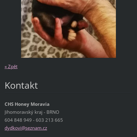
« Zpět
Kontakt
CHS Honey Moravia
Jihomoravský kraj - BRNO
604 848 949 - 603 213 665
dydkovi@
seznam.c
z