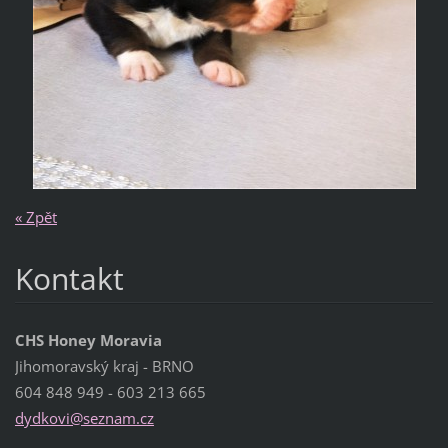
« Zpět
Kontakt
CHS Honey Moravia
Jihomoravský kraj - BRNO
604 848 949 - 603 213 665
dydkovi@
seznam.c
z