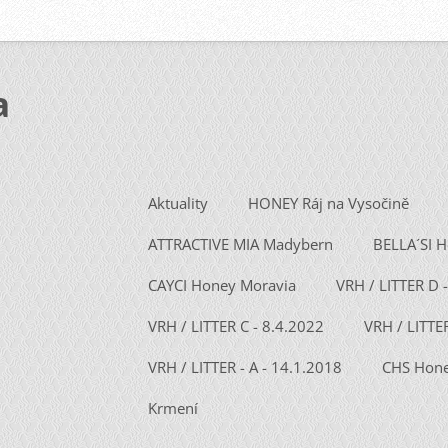
a
Aktuality
HONEY Ráj na Vysočině
ATTRACTIVE MIA Madybern
BELLA´SI 
CAYCI Honey Moravia
VRH / LITTER D 
VRH / LITTER C - 8.4.2022
VRH / LITTE
VRH / LITTER - A - 14.1.2018
CHS Hone
Krmení