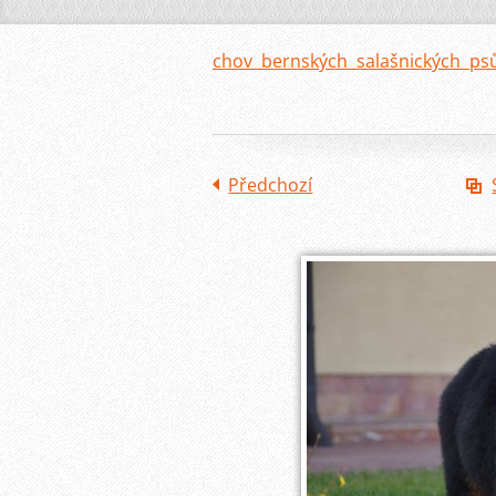
chov bernských salašnických ps
Předchozí