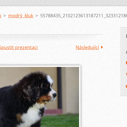
ů
>
modrý kluk
>
55788435_2102123613187211_323312186
Spustit prezentaci
Následující