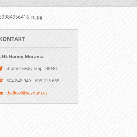
9984956416_n.jpg
KONTAKT
CHS Honey Moravia
Jihomoravský kraj - BRNO
604 848 949 - 603 213 665
dydkovi@
seznam.c
z